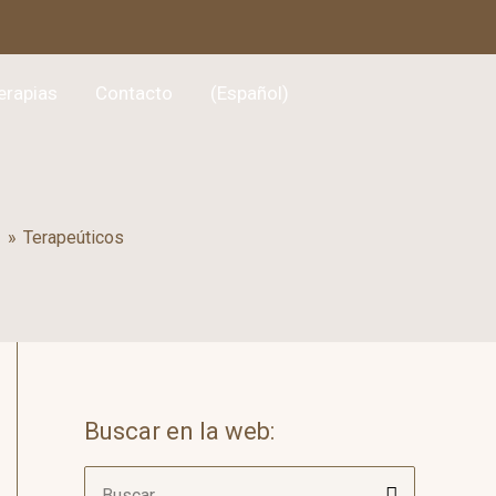
erapias
Contacto
(Español)
o
»
Terapeúticos
Buscar en la web:
B