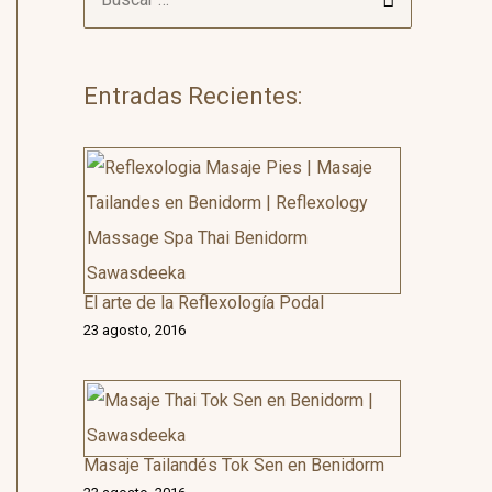
u
s
c
Entradas Recientes:
a
r
:
El arte de la Reflexología Podal
23 agosto, 2016
Masaje Tailandés Tok Sen en Benidorm