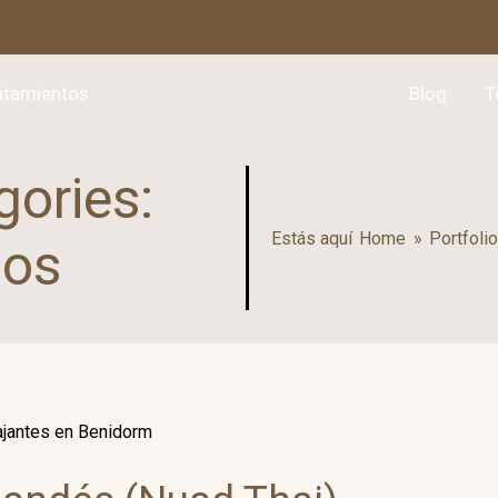
atamientos
Blog
T
gories:
Estás aquí
Home
»
Portfoli
cos