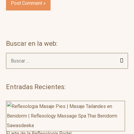
Buscar en la web:
B
u
s
c
Entradas Recientes:
a
r
:
El arte de la Reflexología Podal